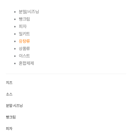
분말/시즈닝
빵크림
피자
밀키트
유탕류
상품류
이스트
혼합제제
치즈
소스
분말·시즈닝
빵크림
피자