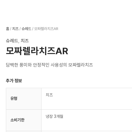
홈
/
치즈
/
슈레드
/ 모짜렐라치즈AR
슈레드
,
치즈
모짜렐라치즈AR
담백한 풍미와 안정적인 사용성의 모짜렐라치즈
추가 정보
치즈
유형
냉장 3개월
소비기한