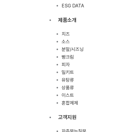
ESG DATA
제품소개
치즈
소스
분말/시즈닝
빵크림
피자
밀키트
유탕류
상품류
이스트
혼합제제
고객지원
자주묻는질문