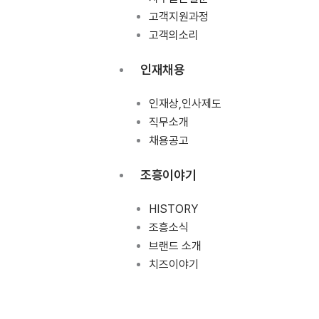
고객지원과정
고객의소리
인재채용
인재상,인사제도
직무소개
채용공고
조흥이야기
HISTORY
조흥소식
브랜드 소개
치즈이야기