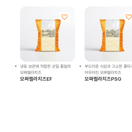
냉동 보관에 적합한 균일 품질의
부드러운 식감과 고소한 풍미
모짜렐라치즈
어우러진 모짜렐라치즈
모짜렐라치즈EF
모짜렐라치즈PSG