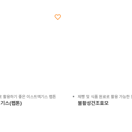
로 활용하기 좋은 이스트엑기스 펩톤
제빵 및 식품 원료로 활용 가능한
기스(펩톤)
불활성건조효모