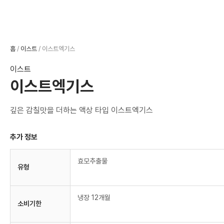
홈
/
이스트
/ 이스트엑기스
이스트
이스트엑기스
깊은 감칠맛을 더하는 액상 타입 이스트엑기스
추가 정보
효모추출물
유형
냉장 12개월
소비기한