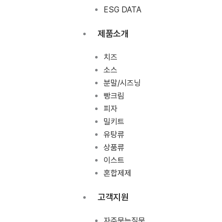
ESG DATA
제품소개
치즈
소스
분말/시즈닝
빵크림
피자
밀키트
유탕류
상품류
이스트
혼합제제
고객지원
자주묻는질문