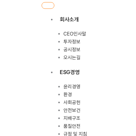
회사소개
CEO인사말
투자정보
공시정보
오시는길
ESG경영
윤리경영
환경
사회공헌
안전보건
지배구조
품질안전
규정 및 지침