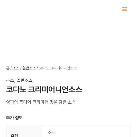
콘
텐
츠
로
건
너
뛰
기
홈
/
소스
/
일반소스
/ 코다노 크리미어니언소스
소스
,
일반소스
코다노 크리미어니언소스
양파의 풍미와 크리미한 맛을 담은 소스
추가 정보
소스
유형