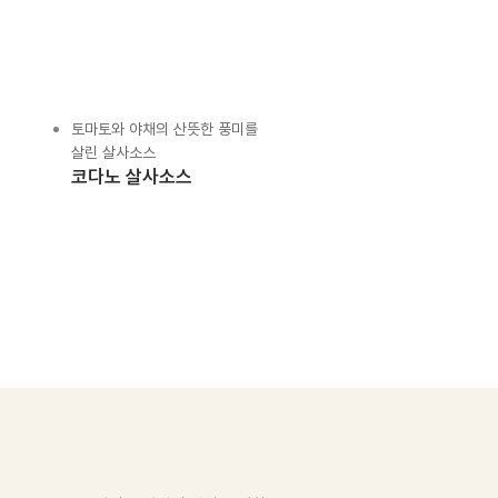
토마토와 야채의 산뜻한 풍미를
살린 살사소스
코다노 살사소스