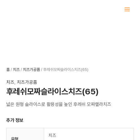
콘
텐
츠
로
건
너
뛰
기
홈
/
치즈
/
치즈가공품
/ 후레쉬모짜슬라이스치즈(65)
치즈
,
치즈가공품
후레쉬모짜슬라이스치즈(65)
넓은 원형 슬라이스로 활용성을 높인 후레쉬 모짜렐라치즈
추가 정보
치즈
유형