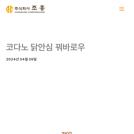
콘
텐
츠
로
건
너
코다노 닭안심 꿔바로우
뛰
기
2024년 04월 09일
1KG