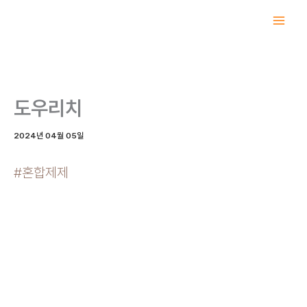
콘
텐
츠
로
건
너
도우리치
뛰
기
2024년 04월 05일
#혼합제제