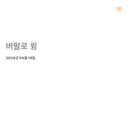
콘
텐
츠
로
건
너
버팔로 윙
뛰
기
2024년 04월 18일