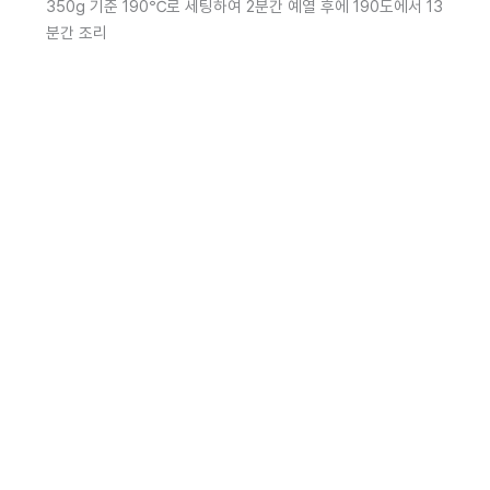
350g 기준 190℃로 세팅하여 2분간 예열 후에 190도에서 13
분간 조리