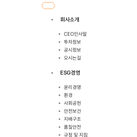
회사소개
CEO인사말
투자정보
공시정보
오시는길
ESG경영
윤리경영
환경
사회공헌
안전보건
지배구조
품질안전
규정 및 지침