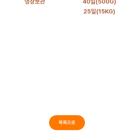
냉장보관
40일(500G)
25일(15KG)
목록으로