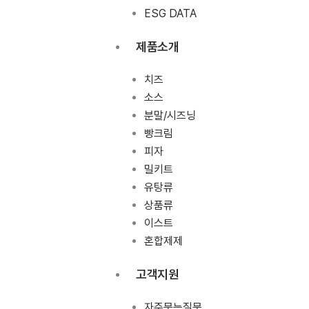
ESG DATA
제품소개
치즈
소스
분말/시즈닝
빵크림
피자
밀키트
유탕류
상품류
이스트
혼합제제
고객지원
자주묻는질문