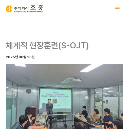
콘
텐
츠
로
건
너
체계적 현장훈련(S-OJT)
뛰
기
2025년 06월 20일