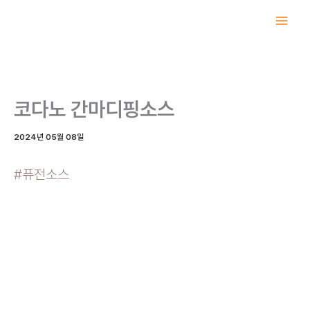
콘
텐
츠
로
건
너
코다노 간마디핑소스
뛰
기
2024년 05월 08일
#퓨전소스