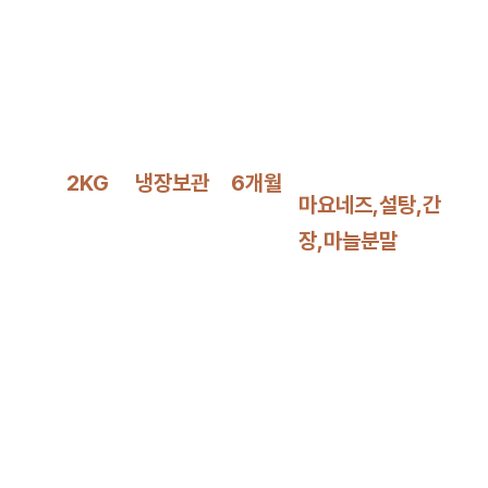
2KG
냉장보관
6개월
마요네즈,설탕,간
장,마늘분말