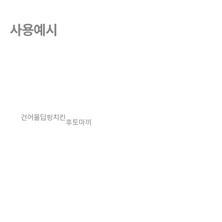
사용예시
건어물딥핑
치킨
후토마끼