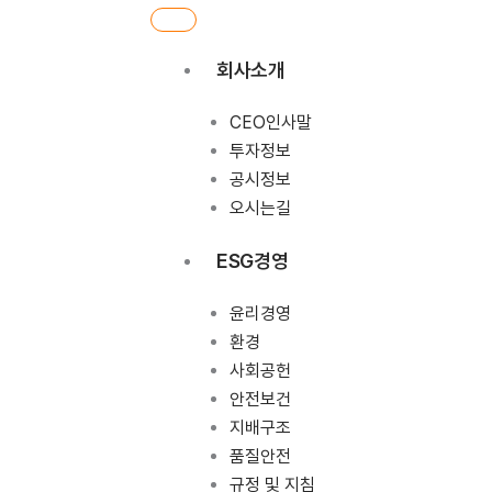
회사소개
CEO인사말
투자정보
공시정보
오시는길
ESG경영
윤리경영
환경
사회공헌
안전보건
지배구조
품질안전
규정 및 지침