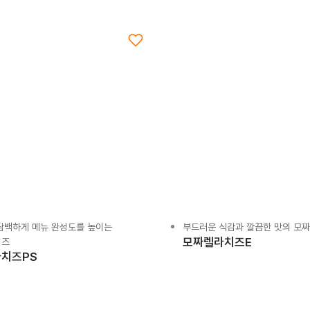
담백하게 메뉴 완성도를 높이는
부드러운 식감과 깔끔한 맛의 모
모짜렐라치즈E
치즈
치즈PS