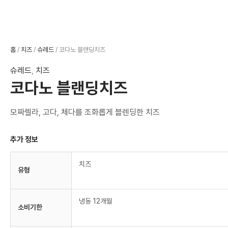
홈
/
치즈
/
슈레드
/ 코다노 블랜딩치즈
슈레드
,
치즈
코다노 블랜딩치즈
모짜렐라, 고다, 체다를 조화롭게 블렌딩한 치즈
추가 정보
치즈
유형
냉동 12개월
소비기한