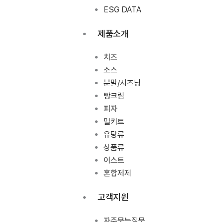
ESG DATA
제품소개
치즈
소스
분말/시즈닝
빵크림
피자
밀키트
유탕류
상품류
이스트
혼합제제
고객지원
자주묻는질문