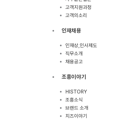
고객지원과정
고객의소리
인재채용
인재상,인사제도
직무소개
채용공고
조흥이야기
HISTORY
조흥소식
브랜드 소개
치즈이야기