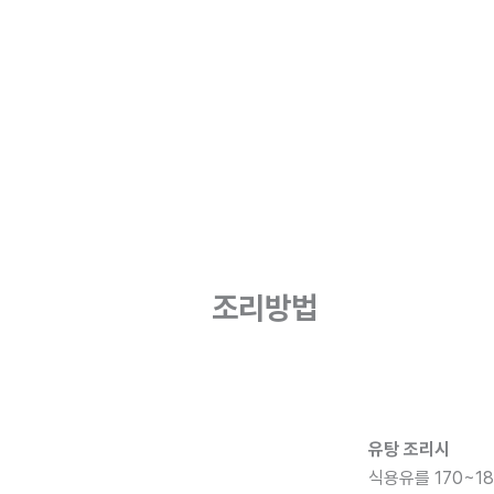
조리방법
유탕 조리시
식용유를 170~1