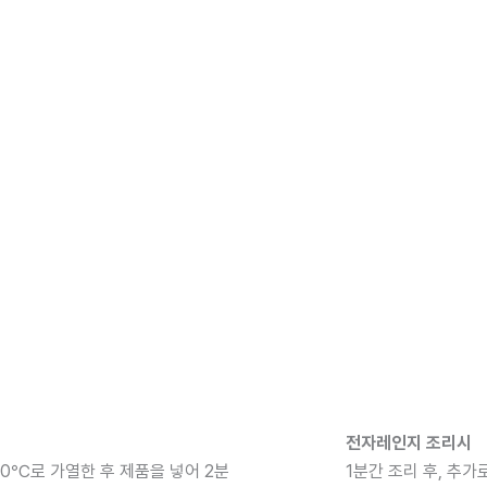
전자레인지 조리시
80℃로 가열한 후 제품을 넣어 2분
1분간 조리 후, 추가