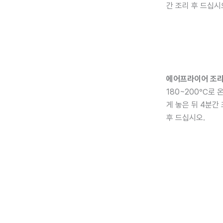
간 조리 후 드십시
에어프라이어 조
180~200℃로 
게 놓은 뒤 4분간
후 드십시오.