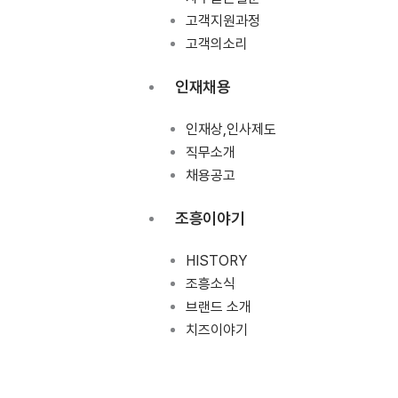
고객지원과정
고객의소리
인재채용
인재상,인사제도
직무소개
채용공고
조흥이야기
HISTORY
조흥소식
브랜드 소개
치즈이야기