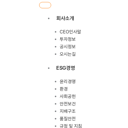
회사소개
CEO인사말
투자정보
공시정보
오시는길
ESG경영
윤리경영
환경
사회공헌
안전보건
지배구조
품질안전
규정 및 지침