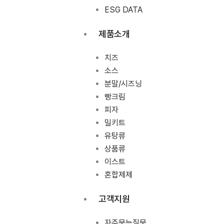
ESG DATA
제품소개
치즈
소스
분말/시즈닝
빵크림
피자
밀키트
유탕류
상품류
이스트
혼합제제
고객지원
자주묻는질문