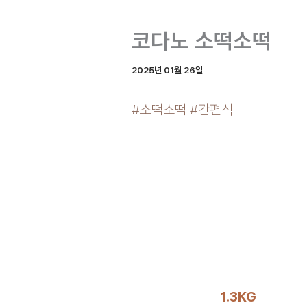
코다노 소떡소떡
2025년 01월 26일
#소떡소떡 #간편식
1.3KG