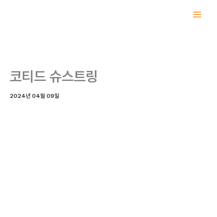
콘
텐
츠
로
건
너
코티드 슈스트링
뛰
기
2024년 04월 09일