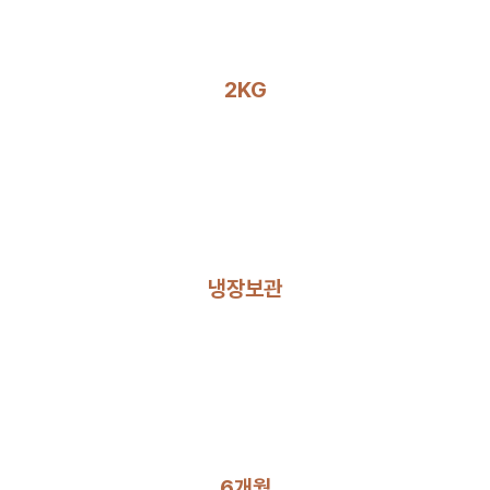
2KG
냉장보관
6개월