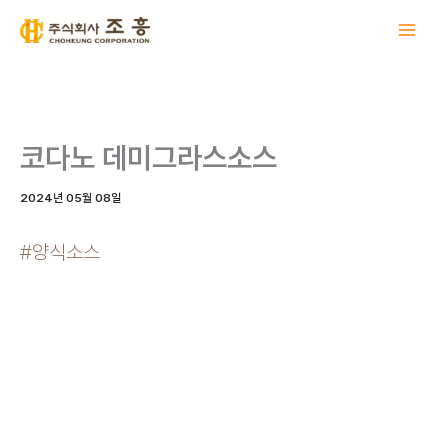
콘
텐
츠
로
건
너
코다노 데미그라스소스
뛰
기
2024년 05월 08일
#양식소스