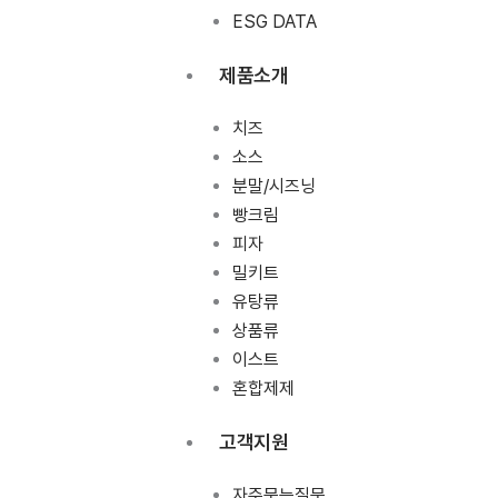
ESG DATA
제품소개
치즈
소스
분말/시즈닝
빵크림
피자
밀키트
유탕류
상품류
이스트
혼합제제
고객지원
자주묻는질문