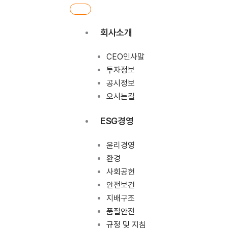
회사소개
CEO인사말
투자정보
공시정보
오시는길
ESG경영
윤리경영
환경
사회공헌
안전보건
지배구조
품질안전
규정 및 지침