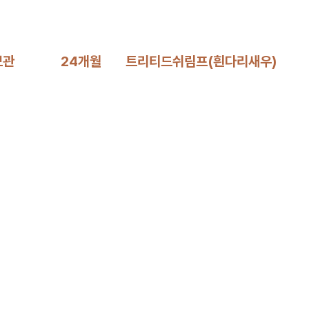
보관
24개월
트리티드쉬림프(흰다리새우)