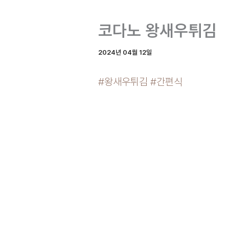
코다노 왕새우튀김
2024년 04월 12일
#왕새우튀김 #간편식