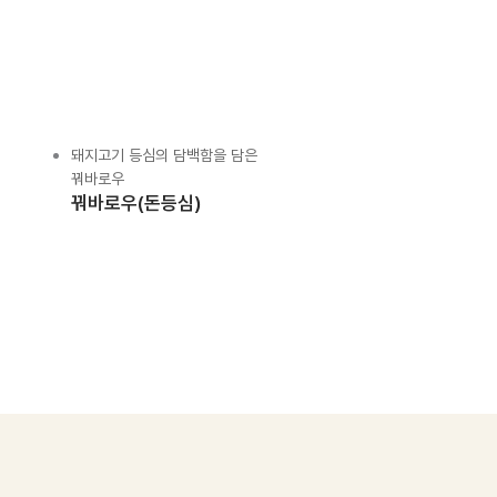
돼지고기 등심의 담백함을 담은
꿔바로우
꿔바로우(돈등심)