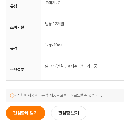
분쇄가공육
유형
냉동 12개월
소비기한
1kg×10ea
규격
닭고기(안심), 정제수, 전분가공품
주요성분
ⓘ
관심함에 제품을 담은 후 제품 자료를 다운로드할 수 있습니다.
관심함에 담기
관심함 보기