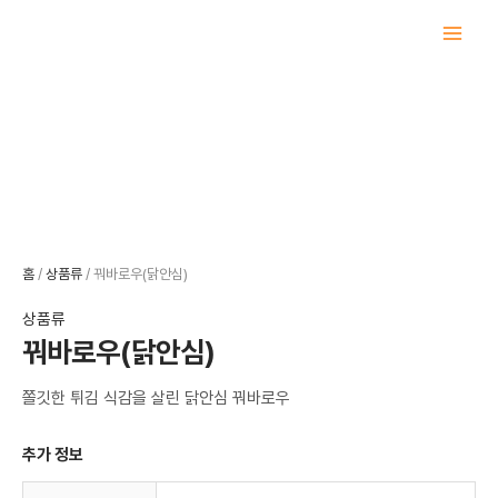
콘
텐
츠
로
건
너
뛰
기
홈
/
상품류
/ 꿔바로우(닭안심)
상품류
꿔바로우(닭안심)
쫄깃한 튀김 식감을 살린 닭안심 꿔바로우
추가 정보