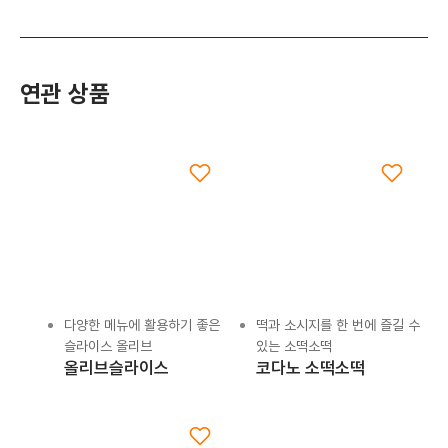
연관 상품
다양한 메뉴에 활용하기 좋은
떡과 소시지를 한 번에 즐길 수
슬라이스 올리브
있는 소떡소떡
올리브슬라이스
코다노 소떡소떡