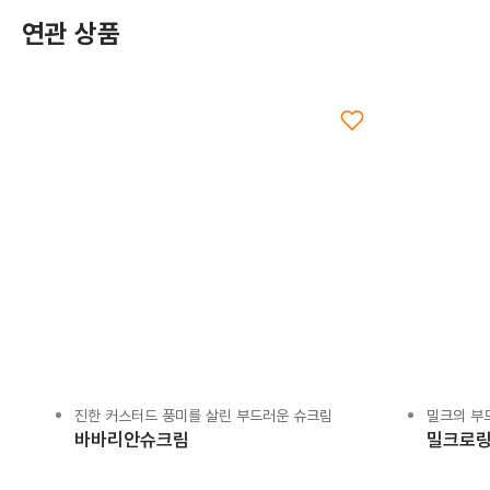
연관 상품
진한 커스터드 풍미를 살린 부드러운 슈크림
밀크의 부
바바리안슈크림
밀크로