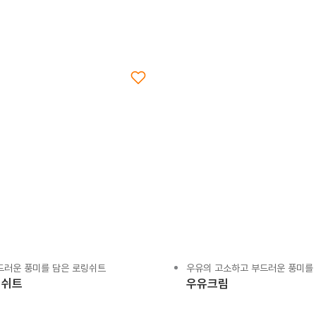
드러운 풍미를 담은 로링쉬트
우유의 고소하고 부드러운 풍미를
링쉬트
우유크림