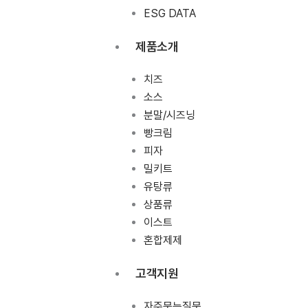
ESG DATA
제품소개
치즈
소스
분말/시즈닝
빵크림
피자
밀키트
유탕류
상품류
이스트
혼합제제
고객지원
자주묻는질문