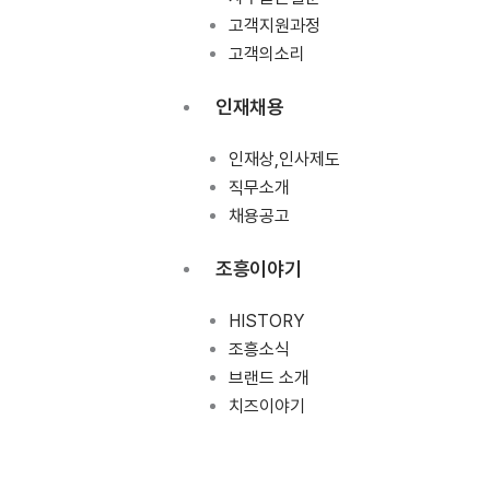
고객지원과정
고객의소리
인재채용
인재상,인사제도
직무소개
채용공고
조흥이야기
HISTORY
조흥소식
브랜드 소개
치즈이야기