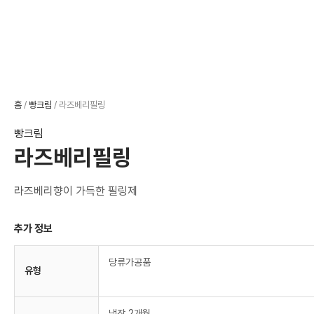
홈
/
빵크림
/ 라즈베리필링
빵크림
라즈베리필링
라즈베리향이 가득한 필링제
추가 정보
당류가공품
유형
냉장 2개월