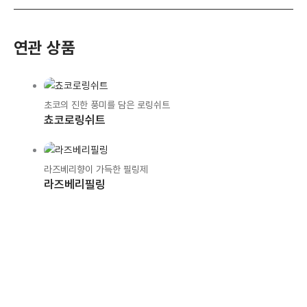
연관 상품
초코의 진한 풍미를 담은 로링쉬트
쵸코로링쉬트
라즈베리향이 가득한 필링제
라즈베리필링