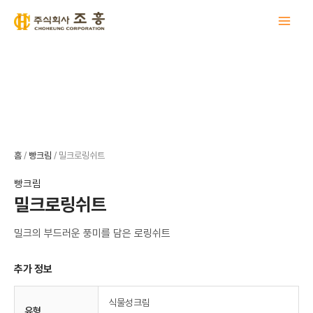
콘
텐
츠
로
건
너
뛰
기
홈
/
빵크림
/ 밀크로링쉬트
빵크림
밀크로링쉬트
밀크의 부드러운 풍미를 담은 로링쉬트
추가 정보
식물성크림
유형