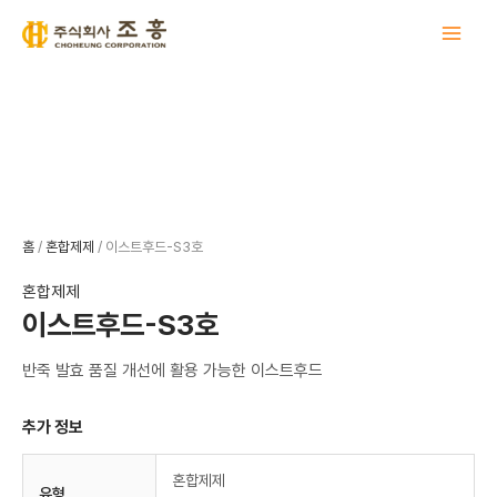
콘
텐
츠
로
건
너
뛰
기
홈
/
혼합제제
/ 이스트후드-S3호
혼합제제
이스트후드-S3호
반죽 발효 품질 개선에 활용 가능한 이스트후드
추가 정보
혼합제제
유형