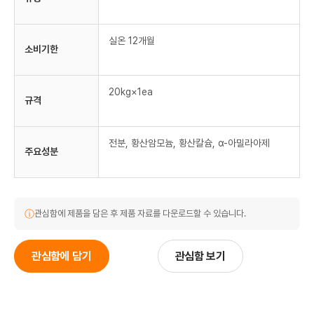
실온 12개월
소비기한
20kg×1ea
규격
전분, 황산암모늄, 황산칼슘, α-아밀라아제
주요성분
ⓘ
관심함에 제품을 담은 후 제품 자료를 다운로드할 수 있습니다.
관심함에 담기
관심함 보기