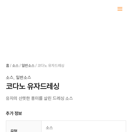
콘
텐
츠
로
건
너
뛰
기
홈
/
소스
/
일반소스
/ 코다노 유자드레싱
소스
,
일반소스
코다노 유자드레싱
유자의 산뜻한 풍미를 살린 드레싱 소스
추가 정보
소스
유형