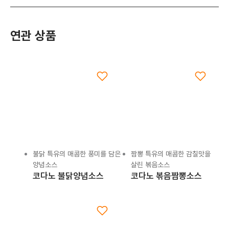
연관 상품
불닭 특유의 매콤한 풍미를 담은
짬뽕 특유의 매콤한 감칠맛을
양념소스
살린 볶음소스
코다노 불닭양념소스
코다노 볶음짬뽕소스