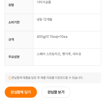
기타가공품
유형
냉동 12개월
소비기한
400g(약 15ea)×10ea
규격
스퀘어 스트링치즈, 빵가루, 대두유
주요성분
ⓘ
관심함에 제품을 담은 후 제품 자료를 다운로드할 수 있습니다.
관심함에 담기
관심함 보기