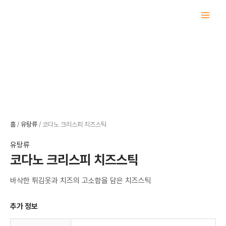
콘
텐
츠
로
건
너
뛰
기
홈
/
유탕류
/ 코다노 크리스피 치즈스틱
유탕류
코다노 크리스피 치즈스틱
바삭한 튀김옷과 치즈의 고소함을 담은 치즈스틱
추가 정보