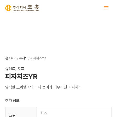
콘
텐
츠
로
건
너
뛰
기
홈
/
치즈
/
슈레드
/ 피자치즈YR
슈레드
,
치즈
피자치즈YR
담백한 모짜렐라와 고다 풍미가 어우러진 피자치즈
추가 정보
치즈
유형